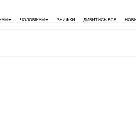
×
КАМ
ЧОЛОВІКАМ
ЗНИЖКИ
ДИВИТИСЬ ВСЕ
НОВ
Ваш кошик порожній