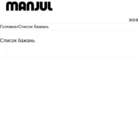
Перейти до вмісту
кошик
ЖІН
Головна
›
Список бажань
Список бажань