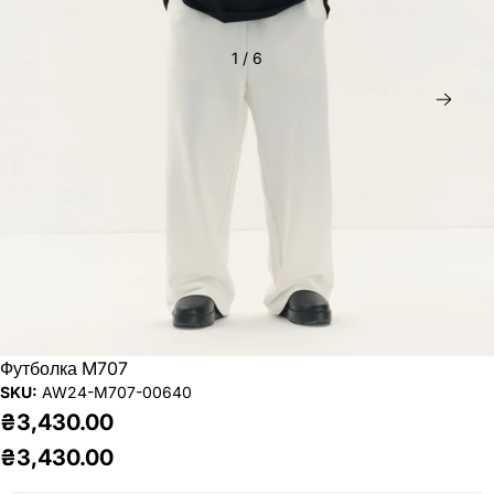
1
/
6
Дал
Футболка M707
SKU:
AW24-M707-00640
₴3,430.00
₴3,430.00