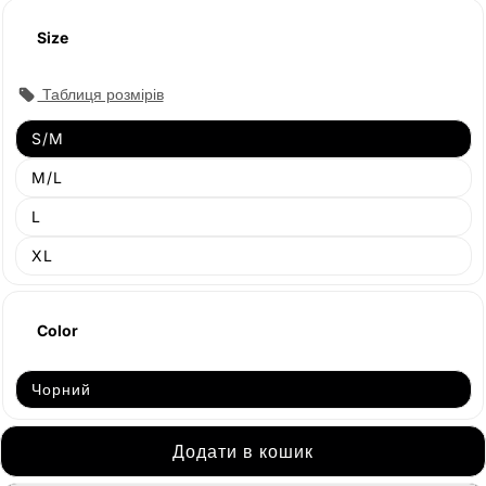
Size
Таблиця розмірів
S/M
M/L
L
XL
Color
Чорний
Додати в кошик