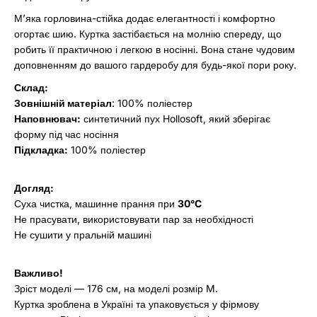
М’яка горловина-стійка додає елегантності і комфортно
огортає шию. Куртка застібається на молнію спереду, що
робить її практичною і легкою в носінні. Вона стане чудовим
доповненням до вашого гардеробу для будь-якої пори року.
Склад:
Зовнішній матеріал
:
100% поліестер
Наповнювач:
синтетичний пух Hollosoft, який зберігає
форму під час носіння
Підкладка:
100% поліестер
Догляд:
Суха чистка, машинне прання при
30°C
Не прасувати, використовувати пар за необхідності
Не сушити у пральній машині
Важливо!
Зріст моделі — 176 см, на моделі розмір M.
Куртка зроблена в Україні та упаковується у фірмову