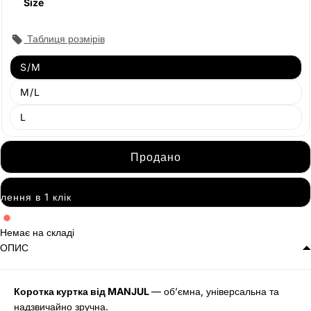
Size
Таблиця розмірів
Продано
S/M
Продано
M/L
Продано
L
Продано
Замовлення в 1 клік
Немає на складі
ОПИС
Коротка куртка від MANJUL
— об’ємна, універсальна та
надзвичайно зручна.