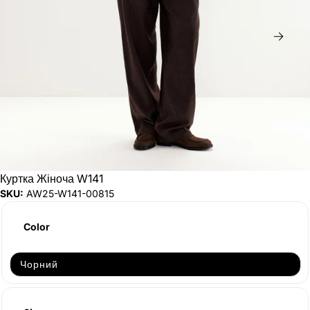
1
/
7
Дал
Куртка Жіноча W141
SKU:
AW25-W141-00815
Color
Продано
Чорний