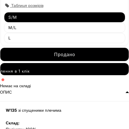
Таблиця розмірів
Продано
S/M
Продано
M/L
Продано
L
Продано
Замовлення в 1 клік
Немає на складі
ОПИС
W135
зі спущеними плечима
Склад: