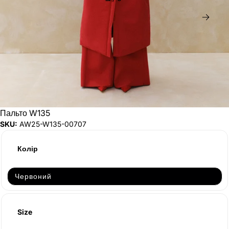
Дал
Пальто W135
SKU:
AW25-W135-00707
Колір
Продано
Червоний
Size