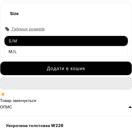
Size
Таблиця розмірів
S/M
M/L
Додати в кошик
Товар закінчується
ОПИС
Укорочена толстовка W226