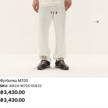
1
/
4
Дал
Футболка M705
SKU:
AW24-M705-00632
₴3,430.00
₴3,430.00