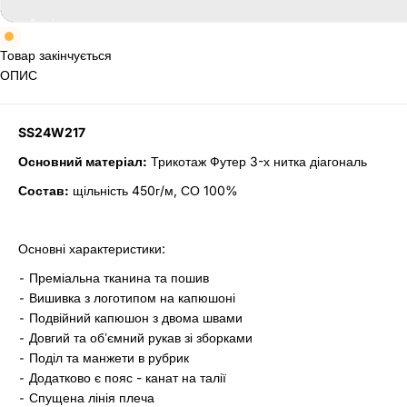
Товар закінчується
ОПИС
SS24W217
Основний матеріал:
Трикотаж Футер 3-х нитка діагональ
Состав:
щільність 450г/м, СО 100%
Основні характеристики:
⁃ Преміальна тканина та пошив
⁃ Вишивка з логотипом на капюшоні
⁃ Подвійний капюшон з двома швами
⁃ Довгий та обʼємний рукав зі зборками
⁃ Поділ та манжети в рубрик
⁃ Додатково є пояс - канат на талії
⁃ Спущена лінія плеча