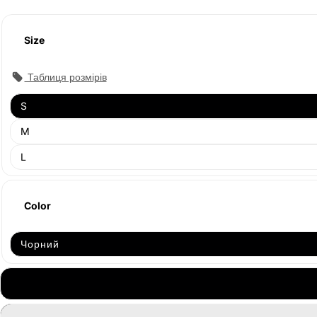
Size
Таблиця розмірів
S
Продано
M
L
Color
Чорний