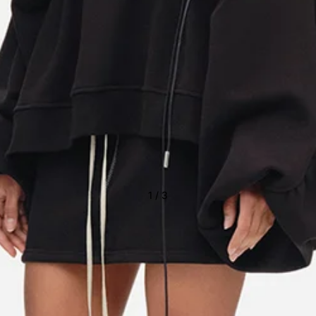
1
/
3