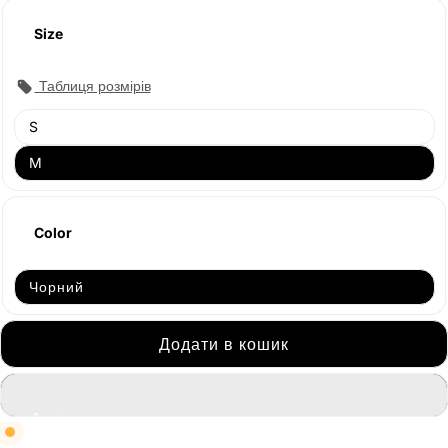
Size
Таблиця розмірів
Продано
S
M
Color
Чорний
Додати в кошик