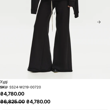
1
/
4
Дал
Худі
SKU:
SS24-W219-00720
₴4,780.00
₴6,825.00
₴4,780.00