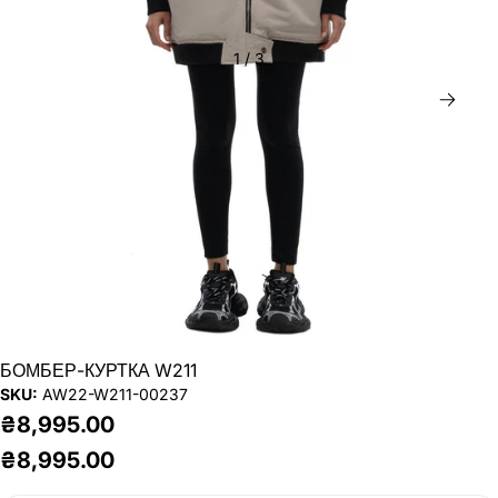
1
/
3
Дал
БОМБЕР-КУРТКА W211
SKU:
AW22-W211-00237
₴8,995.00
₴8,995.00