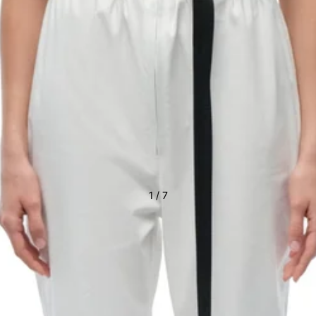
1
/
7