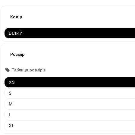
Колір
БІЛИЙ
Розмір
Таблиця розмірів
XS
Продано
S
Продано
M
Продано
L
XL