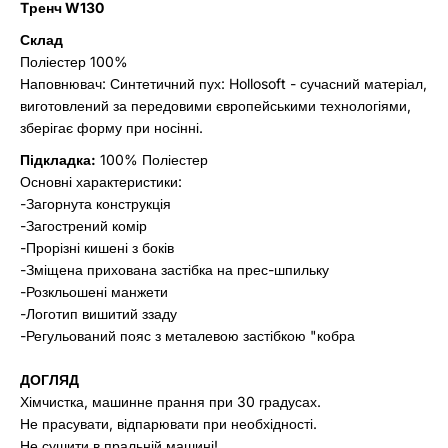
Tренч W130
Склад
Поліестер 100%
Наповнювач: Синтетичний пух: Hollosoft - сучасний матеріал,
виготовлений за передовими європейськими технологіями,
зберігає форму при носінні.
Підкладка:
100% Поліестер
Основні характеристики:
-Загорнута конструкція
-Загострений комір
-Прорізні кишені з боків
-Зміщена прихована застібка на прес-шпильку
-Розкльошені манжети
-Логотип вишитий ззаду
-Регульований пояс з металевою застібкою "кобра
ДОГЛЯД
Хімчистка, машинне прання при 30 градусах.
Не прасувати, відпарювати при необхідності.
Не сушити в пральній машині!