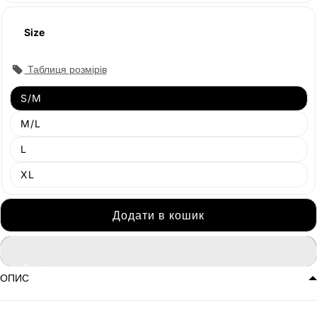
Size
Таблиця розмірів
S/M
M/L
L
XL
Додати в кошик
ОПИС