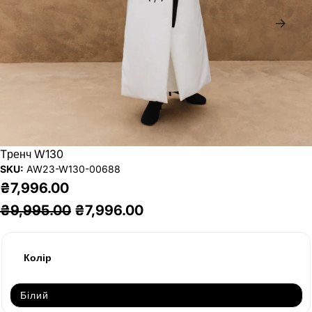
Дал
Tренч W130
SKU:
AW23-W130-00688
₴7,996.00
₴9,995.00
₴7,996.00
Колір
Білий