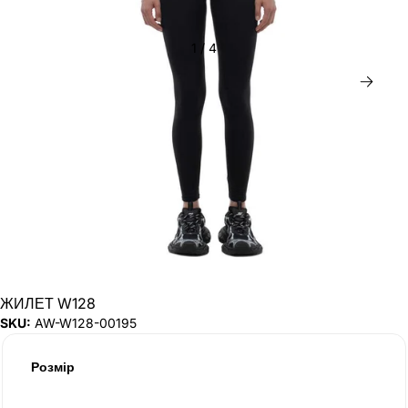
1
/
4
Дал
ЖИЛЕТ W128
SKU:
AW-W128-00195
Розмір