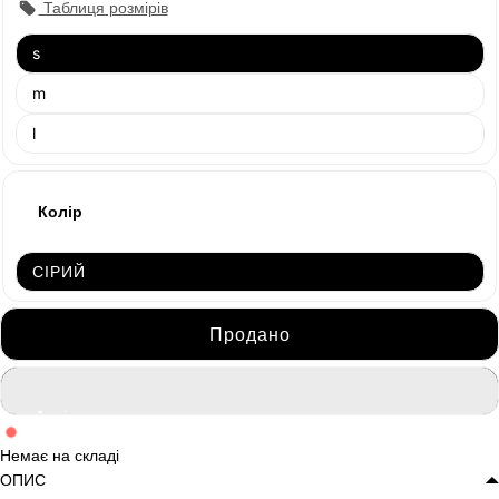
Таблиця розмірів
Продано
s
Продано
m
Продано
l
Колір
Продано
СІРИЙ
Продано
Немає на складі
ОПИС